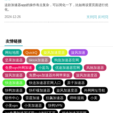
这款加速器app的操作有点复杂，可以简化一下，比如将设置页面进行优
化。
2024-12-26
支持
[0]
反对
[0]
友情链接
网站地图
QuickQ
旋风加速度器
旋风加速
坚果加速器
tiktok加速器
狗急加速器官网
免费vqn外网加速
小蓝鸟
优途加速器官网
风驰加速器
旋风加速器
免费vps加速器外网苹果版
旋风加速度器
快连加速器
快连加速器官网入口
原子加速器
快鸭加速器
快柠檬加速器
旋风加速度器
外网网址导航
软件中心
雷霆加速
狂飙加速器
哔咔漫画
小美
小美vpn
小美加速器
快鸭VPN