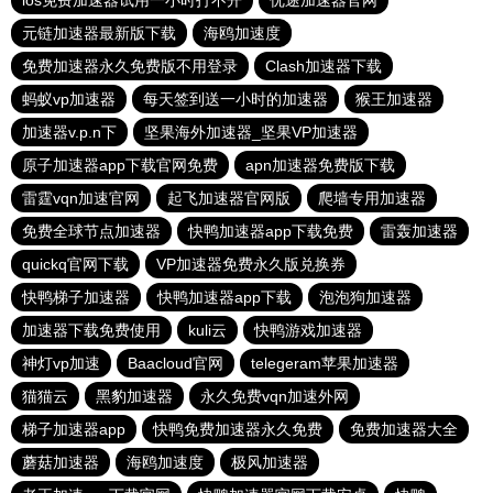
ios免费加速器试用一小时打不开
优途加速器官网
元链加速器最新版下载
海鸥加速度
免费加速器永久免费版不用登录
Clash加速器下载
蚂蚁vp加速器
每天签到送一小时的加速器
猴王加速器
加速器v.p.n下
坚果海外加速器_坚果VP加速器
原子加速器app下载官网免费
apn加速器免费版下载
雷霆vqn加速官网
起飞加速器官网版
爬墙专用加速器
免费全球节点加速器
快鸭加速器app下载免费
雷轰加速器
quickq官网下载
VP加速器免费永久版兑换券
快鸭梯子加速器
快鸭加速器app下载
泡泡狗加速器
加速器下载免费使用
kuli云
快鸭游戏加速器
神灯vp加速
Baacloud官网
telegeram苹果加速器
猫猫云
黑豹加速器
永久免费vqn加速外网
梯子加速器app
快鸭免费加速器永久免费
免费加速器大全
蘑菇加速器
海鸥加速度
极风加速器