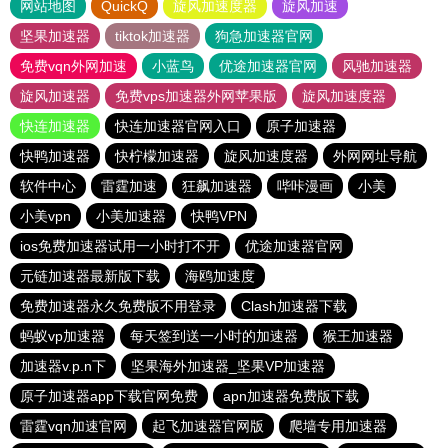
网站地图
QuickQ
旋风加速度器
旋风加速
坚果加速器
tiktok加速器
狗急加速器官网
免费vqn外网加速
小蓝鸟
优途加速器官网
风驰加速器
旋风加速器
免费vps加速器外网苹果版
旋风加速度器
快连加速器
快连加速器官网入口
原子加速器
快鸭加速器
快柠檬加速器
旋风加速度器
外网网址导航
软件中心
雷霆加速
狂飙加速器
哔咔漫画
小美
小美vpn
小美加速器
快鸭VPN
ios免费加速器试用一小时打不开
优途加速器官网
元链加速器最新版下载
海鸥加速度
免费加速器永久免费版不用登录
Clash加速器下载
蚂蚁vp加速器
每天签到送一小时的加速器
猴王加速器
加速器v.p.n下
坚果海外加速器_坚果VP加速器
原子加速器app下载官网免费
apn加速器免费版下载
雷霆vqn加速官网
起飞加速器官网版
爬墙专用加速器