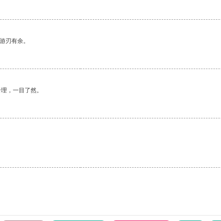
中游刃有余。
合理，一目了然。