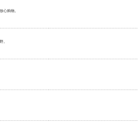
够放心购物。
野。