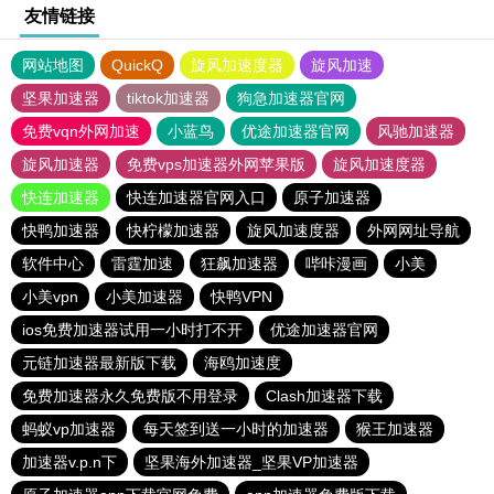
友情链接
网站地图
QuickQ
旋风加速度器
旋风加速
坚果加速器
tiktok加速器
狗急加速器官网
免费vqn外网加速
小蓝鸟
优途加速器官网
风驰加速器
旋风加速器
免费vps加速器外网苹果版
旋风加速度器
快连加速器
快连加速器官网入口
原子加速器
快鸭加速器
快柠檬加速器
旋风加速度器
外网网址导航
软件中心
雷霆加速
狂飙加速器
哔咔漫画
小美
小美vpn
小美加速器
快鸭VPN
ios免费加速器试用一小时打不开
优途加速器官网
元链加速器最新版下载
海鸥加速度
免费加速器永久免费版不用登录
Clash加速器下载
蚂蚁vp加速器
每天签到送一小时的加速器
猴王加速器
加速器v.p.n下
坚果海外加速器_坚果VP加速器