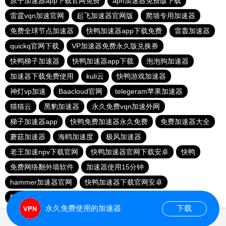
原子加速器app下载官网免费
apn加速器免费版下载
雷霆vqn加速官网
起飞加速器官网版
爬墙专用加速器
免费全球节点加速器
快鸭加速器app下载免费
雷轰加速器
quickq官网下载
VP加速器免费永久版兑换券
快鸭梯子加速器
快鸭加速器app下载
泡泡狗加速器
加速器下载免费使用
kuli云
快鸭游戏加速器
神灯vp加速
Baacloud官网
telegeram苹果加速器
猫猫云
黑豹加速器
永久免费vqn加速外网
梯子加速器app
快鸭免费加速器永久免费
免费加速器大全
蘑菇加速器
海鸥加速度
极风加速器
老王加速npv下载官网
快鸭加速器官网下载安卓
快鸭
免费网络翻外墙软件
加速器使用15分钟
hammer加速器官网
快鸭加速器下载官网安卓
酷通vp加速器
快柠檬加速器官网
永久免费使用的加速器
下载