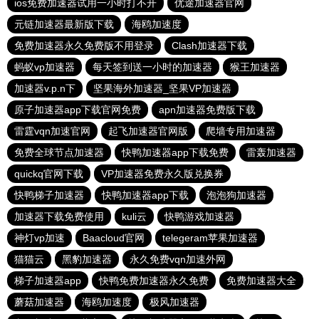
ios免费加速器试用一小时打不开
优途加速器官网
元链加速器最新版下载
海鸥加速度
免费加速器永久免费版不用登录
Clash加速器下载
蚂蚁vp加速器
每天签到送一小时的加速器
猴王加速器
加速器v.p.n下
坚果海外加速器_坚果VP加速器
原子加速器app下载官网免费
apn加速器免费版下载
雷霆vqn加速官网
起飞加速器官网版
爬墙专用加速器
免费全球节点加速器
快鸭加速器app下载免费
雷轰加速器
quickq官网下载
VP加速器免费永久版兑换券
快鸭梯子加速器
快鸭加速器app下载
泡泡狗加速器
加速器下载免费使用
kuli云
快鸭游戏加速器
神灯vp加速
Baacloud官网
telegeram苹果加速器
猫猫云
黑豹加速器
永久免费vqn加速外网
梯子加速器app
快鸭免费加速器永久免费
免费加速器大全
蘑菇加速器
海鸥加速度
极风加速器