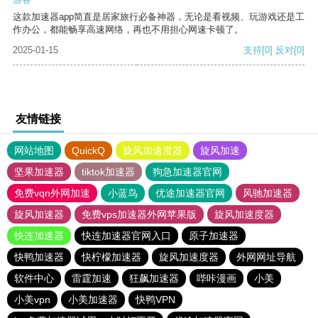
这款加速器app简直是居家旅行必备神器，无论是看视频、玩游戏还是工
作办公，都能畅享高速网络，再也不用担心网速卡顿了。
2025-01-15
支持
[0]
反对
[0]
友情链接
网站地图
QuickQ
旋风加速度器
旋风加速
坚果加速器
tiktok加速器
狗急加速器官网
免费vqn外网加速
小蓝鸟
优途加速器官网
风驰加速器
旋风加速器
免费vps加速器外网苹果版
旋风加速度器
快连加速器
快连加速器官网入口
原子加速器
快鸭加速器
快柠檬加速器
旋风加速度器
外网网址导航
软件中心
雷霆加速
狂飙加速器
哔咔漫画
小美
小美vpn
小美加速器
快鸭VPN