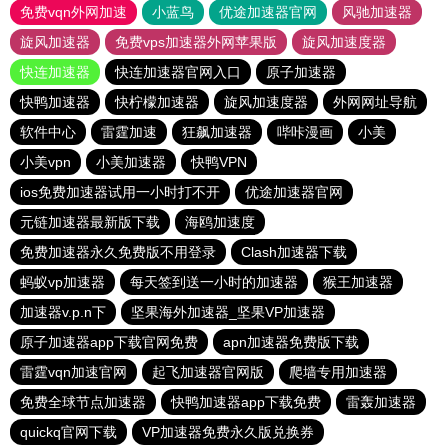
免费vqn外网加速
小蓝鸟
优途加速器官网
风驰加速器
旋风加速器
免费vps加速器外网苹果版
旋风加速度器
快连加速器
快连加速器官网入口
原子加速器
快鸭加速器
快柠檬加速器
旋风加速度器
外网网址导航
软件中心
雷霆加速
狂飙加速器
哔咔漫画
小美
小美vpn
小美加速器
快鸭VPN
ios免费加速器试用一小时打不开
优途加速器官网
元链加速器最新版下载
海鸥加速度
免费加速器永久免费版不用登录
Clash加速器下载
蚂蚁vp加速器
每天签到送一小时的加速器
猴王加速器
加速器v.p.n下
坚果海外加速器_坚果VP加速器
原子加速器app下载官网免费
apn加速器免费版下载
雷霆vqn加速官网
起飞加速器官网版
爬墙专用加速器
免费全球节点加速器
快鸭加速器app下载免费
雷轰加速器
quickq官网下载
VP加速器免费永久版兑换券