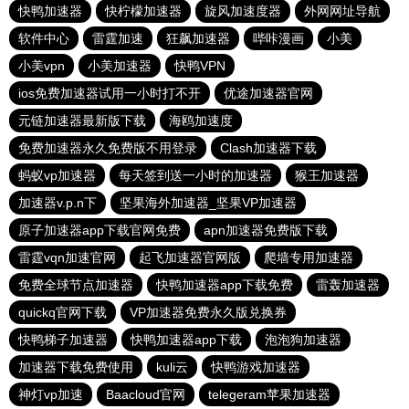
快鸭加速器
快柠檬加速器
旋风加速度器
外网网址导航
软件中心
雷霆加速
狂飙加速器
哔咔漫画
小美
小美vpn
小美加速器
快鸭VPN
ios免费加速器试用一小时打不开
优途加速器官网
元链加速器最新版下载
海鸥加速度
免费加速器永久免费版不用登录
Clash加速器下载
蚂蚁vp加速器
每天签到送一小时的加速器
猴王加速器
加速器v.p.n下
坚果海外加速器_坚果VP加速器
原子加速器app下载官网免费
apn加速器免费版下载
雷霆vqn加速官网
起飞加速器官网版
爬墙专用加速器
免费全球节点加速器
快鸭加速器app下载免费
雷轰加速器
quickq官网下载
VP加速器免费永久版兑换券
快鸭梯子加速器
快鸭加速器app下载
泡泡狗加速器
加速器下载免费使用
kuli云
快鸭游戏加速器
神灯vp加速
Baacloud官网
telegeram苹果加速器