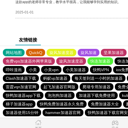
这款app的老师非常专业，教学水平很高，让我能够学到实用的知识。
2025-01-01
友情链接
网站地图
QuickQ
旋风加速度器
旋风加速
坚果加速器
免费vps加速器外网苹果版
旋风加速度器
快连加速器
快连
哔咔漫画
小美
小美vpn
小美加速器
快鸭VPN
ios
Clash加速器下载
蚂蚁vp加速器
每天签到送一小时的加速器
雷霆vqn加速官网
起飞加速器官网版
爬墙专用加速器
免费
快鸭加速器app下载
泡泡狗加速器
加速器下载免费使用
kul
梯子加速器app
快鸭免费加速器永久免费
免费加速器大全
加速器使用15分钟
hammer加速器官网
快鸭加速器下载官网安