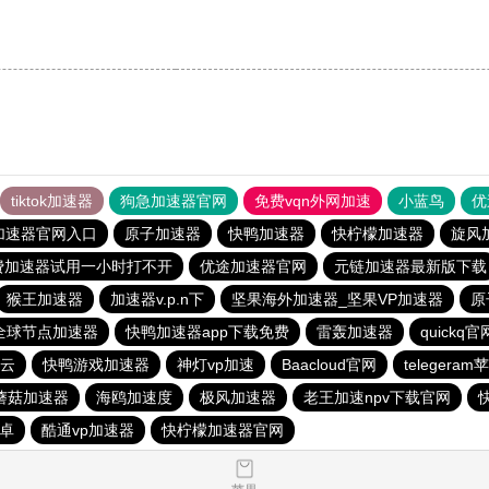
tiktok加速器
狗急加速器官网
免费vqn外网加速
小蓝鸟
优
加速器官网入口
原子加速器
快鸭加速器
快柠檬加速器
旋风
免费加速器试用一小时打不开
优途加速器官网
元链加速器最新版下载
猴王加速器
加速器v.p.n下
坚果海外加速器_坚果VP加速器
原
全球节点加速器
快鸭加速器app下载免费
雷轰加速器
quickq
i云
快鸭游戏加速器
神灯vp加速
Baacloud官网
telegera
蘑菇加速器
海鸥加速度
极风加速器
老王加速npv下载官网
卓
酷通vp加速器
快柠檬加速器官网