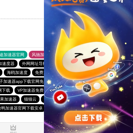
支持
[0]
反对
[0]
途加速器官网
风驰加速器
旋风加速器
加速度器
外网网址导航
软件中心
雷霆加速
狂飙加速器
海鸥加速度
免费加速器永久免费版不用登录
子加速器app下载官网免费
apn加速器免费版下载
官网下载
VP加速器免费永久版兑换券
快鸭梯子加速器
m苹果加速器
猫猫云
黑豹加速器
永久免费vqn加速外网
快鸭加速器官网下载安卓
快鸭
免费网络翻外墙软件